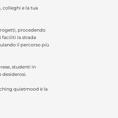
 colleghi e la tua 
 progetti, procedendo 
aciliti la strada 
mulando il percorso più 
ese, studenti in 
o desiderosi.
 il primo passo per accedere ad un coaching quietmood è la 