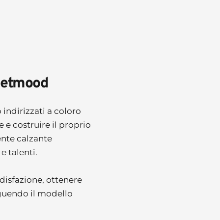
uietmood
ndirizzati a coloro 
 costruire il proprio 
nte calzante 
e talenti.
sfazione, ottenere 
guendo il modello 