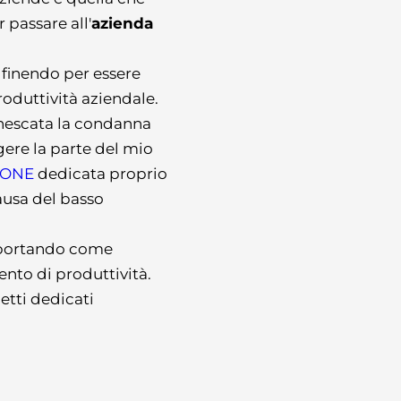
r passare all'
azienda 
 finendo per essere 
oduttività aziendale. 
nescata la condanna 
ere la parte del mio 
ZONE
 dedicata proprio 
ausa del basso 
 portando come 
to di produttività. 
tti dedicati 