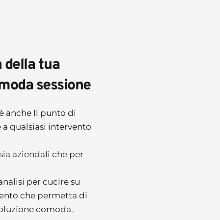
ella tua 
evoluzione in un'unica comoda sessione 
 anche Il punto di 
partenza obbligato per poter accedere a qualsiasi intervento 
ia aziendali che per 
alisi per cucire su 
ento che permetta di 
voluzione comoda. 