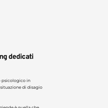
g dedicati 
psicologico in 
 situazione di disagio 
ziende è quella che 